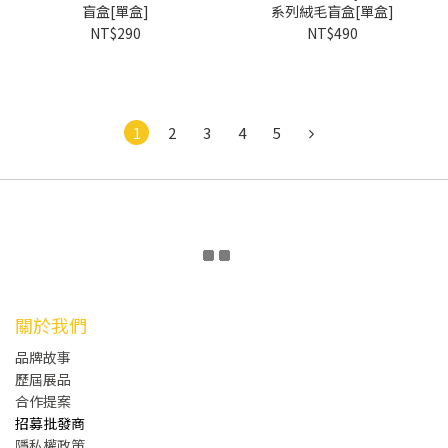
盲盒[單盒]
系列絨毛盲盒[單盒]
NT$290
NT$490
1
2
3
4
5
關於我們
品牌故事
歷屆展品
合作提案
招募批發商
隱私權政策