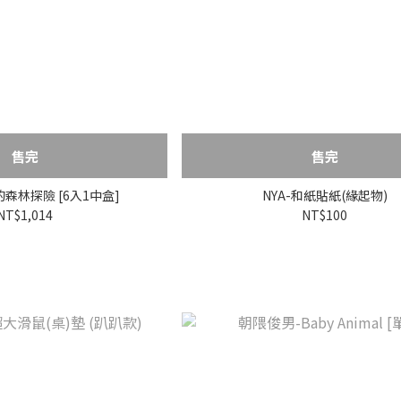
售完
售完
角落小夥伴的森林探險 [6入1中盒]
NYA-和紙貼紙(緣起物)
NT$1,014
NT$100