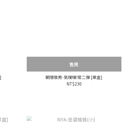
售完
]
朝隈俊男-氣噗噗!第二彈 [單盒]
NT$230