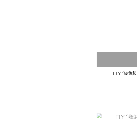
ㄇㄚˊ幾兔超大