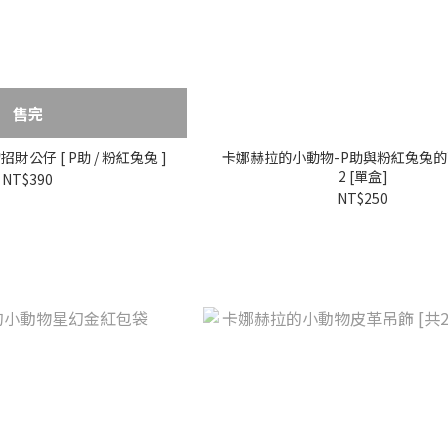
售完
公仔 [ P助 / 粉紅兔兔 ]
卡娜赫拉的小動物-P助與粉紅兔兔
2 [單盒]
NT$390
NT$250