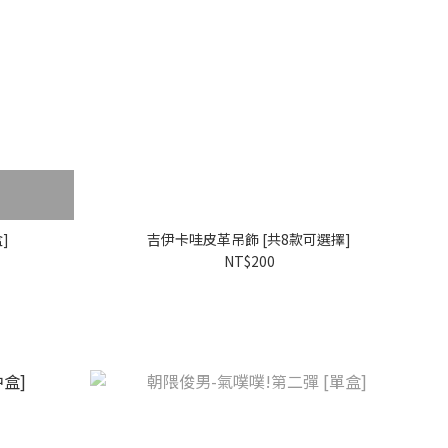
盒]
吉伊卡哇皮革吊飾 [共8款可選擇]
NT$200