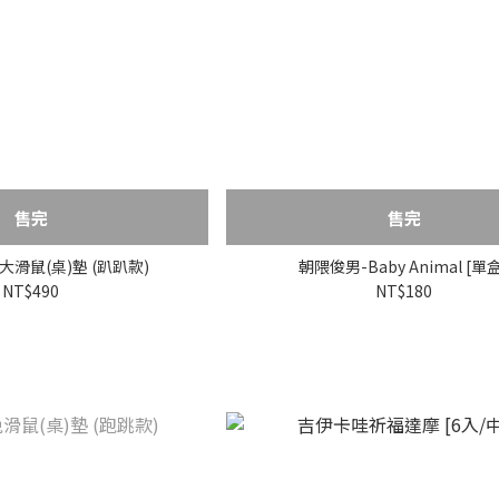
售完
售完
滑鼠(桌)墊 (趴趴款)
朝隈俊男-Baby Animal [單
NT$490
NT$180