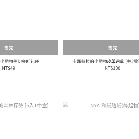
售完
售完
小動物星幻金紅包袋
卡娜赫拉的小動物皮革吊飾 [共2款
NT$49
NT$180