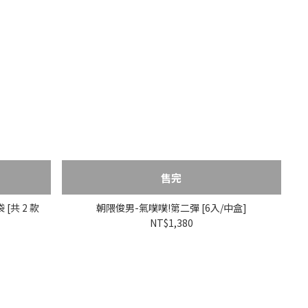
售完
[共 2 款
朝隈俊男-氣噗噗!第二彈 [6入/中盒]
NT$1,380