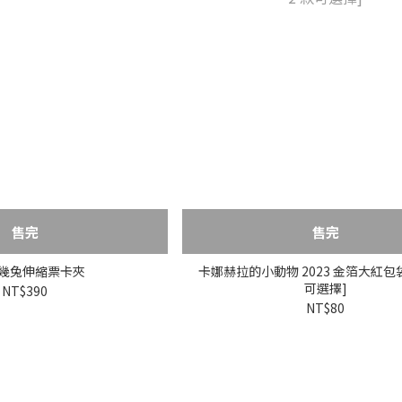
售完
售完
ˊ幾兔伸縮票卡夾
卡娜赫拉的小動物 2023 金箔大紅包袋 
可選擇]
NT$390
NT$80