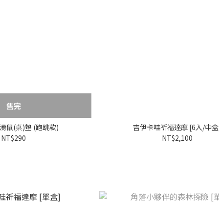
售完
滑鼠(桌)墊 (跑跳款)
吉伊卡哇祈福達摩 [6入/中盒
NT$290
NT$2,100