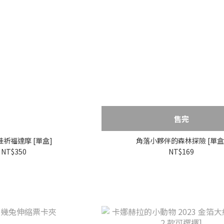
售完
祈福達摩 [單盒]
角落小夥伴的森林探險 [單盒
NT$350
NT$169