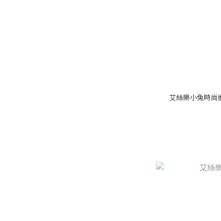
艾絲樂小兔時尚進