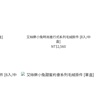
盒]
艾絲樂小兔時尚進行式系列毛絨掛件 [8入/中
盒]
NT$2,560