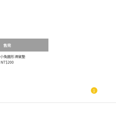
售完
小兔圓形滑鼠墊
NT$200
1