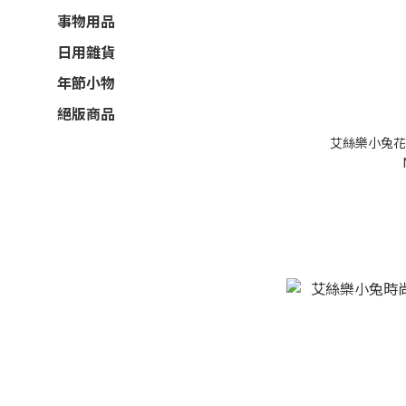
事物用品
日用雜貨
年節小物
絕版商品
艾絲樂小兔花朵