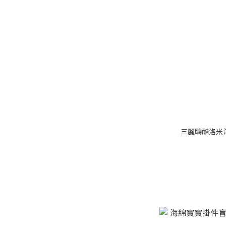
三麗鷗酷洛米