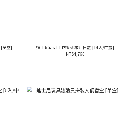
[單盒]
迪士尼可可工坊系列絨毛盲盒 [14入/中盒]
NT$4,760