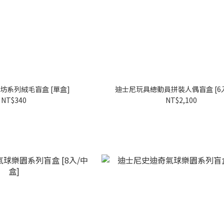
坊系列絨毛盲盒 [單盒]
迪士尼玩具總動員拼裝人偶盲盒 [6入
NT$340
NT$2,100