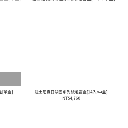
[單盒]
迪士尼夏日泳圈系列絨毛盲盒[14入/中盒]
NT$4,760