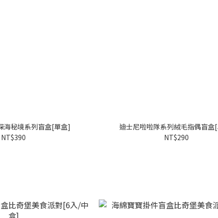
深海秘境系列盲盒[單盒]
迪士尼啦啦隊系列絨毛指偶盲盒[
NT$390
NT$290