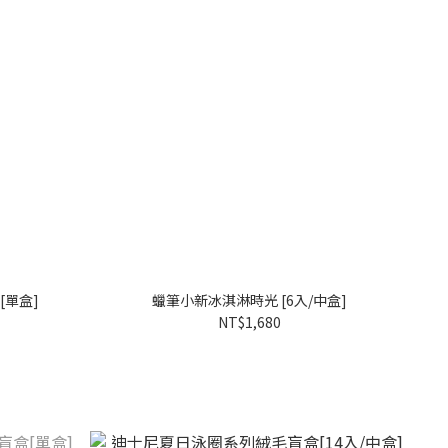
單盒]
蠟筆小新冰淇淋時光 [6入/中盒]
NT$1,680