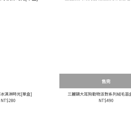
售完
冰淇淋時光[單盒]
三麗鷗大耳狗動物派對系列絨毛盲盒
NT$280
NT$490