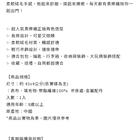
柔軟絨毛手感，抱起來舒服、摸起來療癒，每天都有奧樂雞陪你一
起出門！
✨ 超人氣奧樂雞正版角色造型
✨ 長條設計，可愛又吸睛
✨ 柔軟絨毛材質，觸感舒適
✨ 輕巧吊飾設計，隨掛隨帶
✨ 適合包包、鑰匙、行李箱、收納袋裝飾、大玩偶裝飾搭配
✨ 收藏、送禮、自用都超適合
【商品規格】
尺寸：約 43x4公分(依實樣為主)
：表布、填充物-聚酯纖維100% 吊掛處-金屬配件
入數：1入
適用年齡：8歲以上
原產地：中國
*商品以實物為準，圖片僅供參考
【客服與備貨說明】