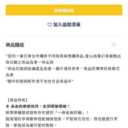
貨到通知我
加入追蹤清單
商品描述
*若同一筆訂單合併購買不同現貨與預購商品,會以該筆訂單最晚出
貨日期之商品為準一併出貨
*商品可能因拍攝產生色差，圖片僅供參考，商品依實際供貨樣式
為準
*圖中的道具配件並不包含在此商品中*
【商品特色】
🐥
長長的療癒陪伴，走到哪都吸睛！
把奧樂雞變成超有存在感的「一條長長的雞」！
圓溜溜的呆萌眼神搭配細長造型，不管掛在包包、背包還是行李
箱，都能成為最可愛的焦點。