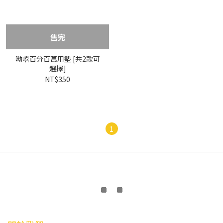
售完
呦嘻百分百萬用墊 [共2款可
選擇]
NT$350
1