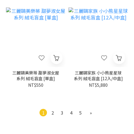
三麗鷗美樂蒂 甜夢淑女屋
三麗鷗家族 小小熊星星球
系列 絨毛盲盒 [單盒]
系列 絨毛盲盒 [12入/中盒]
NT$550
NT$5,880
1
2
3
4
5
»