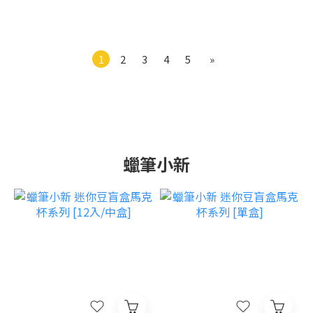
1
2
3
4
5
»
蠟筆小新