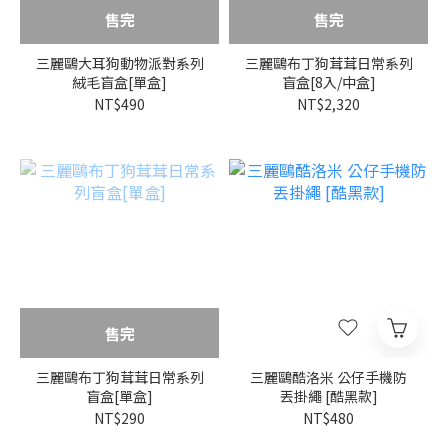
售完
售完
三麗鷗大耳狗動物派對系列
三麗鷗布丁狗茸茸日常系列
絨毛盲盒[單盒]
盲盒[8入/中盒]
NT$490
NT$2,320
售完
三麗鷗布丁狗茸茸日常系列
三麗鷗酷洛米 公仔手機防
盲盒[單盒]
丟掛繩 [酷黑款]
NT$290
NT$480