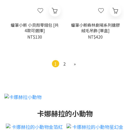
蠟筆小新 小貝殼零錢包 [共
蠟筆小新森林劇場系列搪膠
4款可選擇]
絨毛吊飾 [單盒]
NT$130
NT$420
1
2
»
卡娜赫拉的小動物