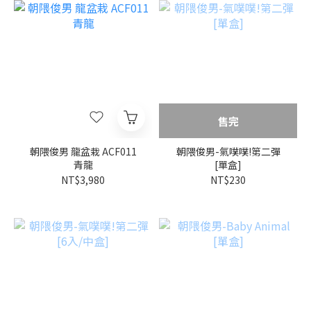
售完
朝隈俊男 龍盆栽 ACF011
朝隈俊男-氣噗噗!第二彈
青龍
[單盒]
NT$3,980
NT$230