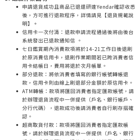
申請退貨成功且商品已退還研達Yendar確認收悉
後，方可進行退款程序，詳情請見【退貨規範說
明】
。
信用卡一次付清：退款申請流程通過後將由後台
系統發出已退款通知信 。
七日鑑賞期內消費款項將於14-21工作日後退刷
於原消費信用卡，退刷作業期間若已跨消費者信
用卡結帳日，費用將退於次月帳單。
部分退款：將依消費者填寫的銀行帳號轉帳退
款，信用卡則由線上刷退部分金額於原信用卡。
ATM轉帳：款項將匯回消費者指定匯款帳號，請
於辦理退貨流程中一併提供（戶名、銀行帳戶、
分行代碼），退款成功後請消費者自行刷存摺確
認。
超商取貨付款：款項將匯回消費者指定匯款帳
號，請於辦理退貨流程中一併提供（戶名、銀行