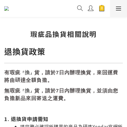
瑕疵品換貨相關說明
退換貨政策
來回運費
有瑕疵
換
貨
，
請於
7
日內辦理換貨
，
『
』
將由研達全額負擔
。
無瑕疵
換
貨
，
請於
7
日內辦理換貨
，並須由您
『
』
負擔新品來回寄送之運費
。
1. 退換貨申請需知
請您務必確認所購買的商品為研達Yendar官網所