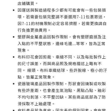
店鋪購買。
因運送與製造過程多少都有可能會有一些包裝損
壞，若需要包裝完整請不要選用7-11包裹寄送，
因7-11的材機限制必定容易擠壓，若需更換請自
行負擔更換費用。
塑膠與金屬產品因製作限制，會有塑膠磨損及注
入點的不平整狀態，邊緣毛邊...等等，皆為正常
現象。
布料印花會因剪裁、車縫不同、以及每批製作上
的尺寸誤差，而與商品照及規格描述上略有不
同。 線頭、布料車織結球、些許脫線、極小的汙
點，皆屬正常現象。
瓷器玻璃產品因製作限制，形狀會因燒製或吹製
有些許差距，也會產生氣泡點、黑點凸點、釉彩
不均勻剝落、不平整凹缺，某些商品底部為了防
滑採取不上釉處理。
皮料產品若為真皮，因生長的個別因素，會有彎