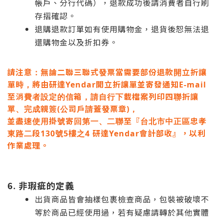
帳戶、分行代碼），退款成功後請消費者自行刷
存摺確認。
退購退款訂單如有使用購物金，退貨後恕無法退
還購物金以及折扣券。
請注意
：
無論二聯三聯式發票
當需要部份退款開立折讓
單時，
將由
研達Yendar開立折讓單並寄發通知E-mail
至消費者設定的信箱，請自行下載檔案列印四聯折讓
單、完成親簽(公司戶請蓋發票章)，
並盡速使用掛號寄回第一、二聯至『台北市中正區忠孝
東路二段130號5樓之4 研達Yendar會計部收』，以利
作業處理。
6.
非瑕疵的定義
出貨商品皆會抽樣包裹檢查商品，包裝被破壞不
等於商品已經使用過，若有疑慮請轉於其他實體