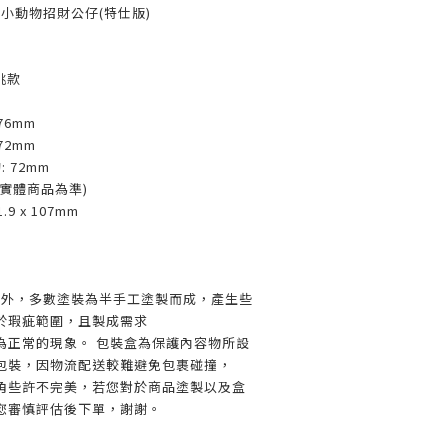
小動物招財公仔(特仕版)
挑款
76mm
72mm
 72mm
實體商品為準)
.9 x 107mm
產外，多數塗裝為半手工塗製而成，產生些
於瑕疵範圍，且製成需求
為正常的現象。 包裝盒為保護內容物所設
包裝，因物流配送較難避免包裹碰撞，
角些許不完美，若您對於商品塗製以及盒
您審慎評估後下單，謝謝。