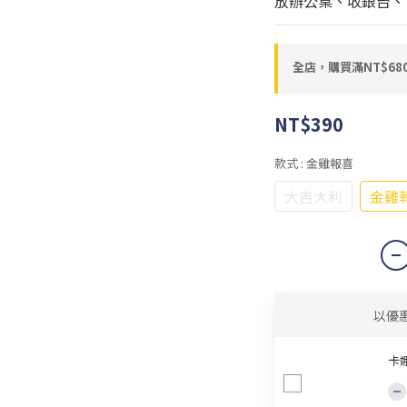
放辦公桌、收銀台、
全店，購買滿NT$6
NT$390
款式
: 金雞報喜
大吉大利
金雞
以優
卡