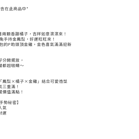
含在此商品中*
頂著兩顆香甜橘子，吉祥如意滾滾來！
兔兔手持金鳳梨，好運旺旺來！
紅包的P助頭頂金雞，金色喜氣滿滿迎新
仔分開擺放，
關都超吸睛～
「鳳梨×橘子×金雞」結合可愛造型
氣三重滿！
藏價值滿點！
的手勢秘密】
人氣
財運