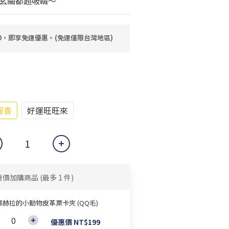
玄關都超吸睛～
80，即享免運優惠。(免運僅限台灣地區)
報喜
好運旺旺來
惠價加購商品
(最多 1 件)
娜赫拉的小動物皮革票卡夾 (QQ毛)
優惠價 NT$199