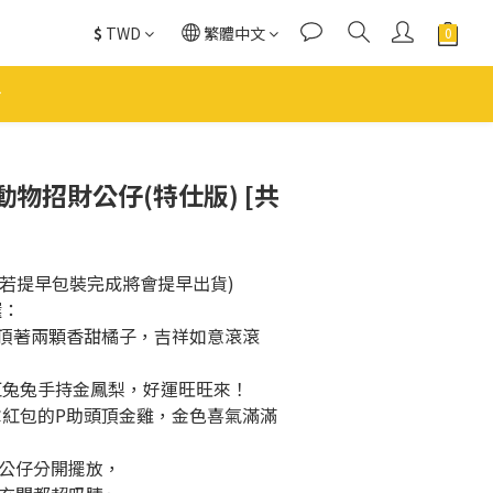
$
TWD
繁體中文
立即購買
物招財公仔(特仕版) [共
。(若提早包裝完成將會提早出貨)
選：
助頭頂著兩顆香甜橘子，吉祥如意滾滾
粉紅兔兔手持金鳳梨，好運旺旺來！
身拿紅包的P助頭頂金雞，金色喜氣滿滿
公仔分開擺放，