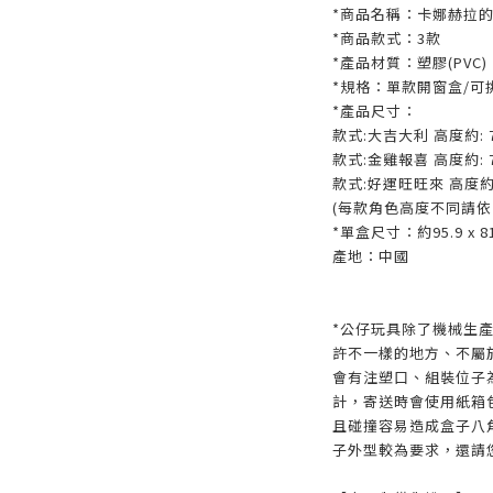
*商品名稱：卡娜赫拉的
*商品款式：3款
*產品材質：塑膠(PVC)
*規格：單款開窗盒/可
*產品尺寸：
款式:大吉大利 高度約: 
款式:金雞報喜 高度約: 
款式:好運旺旺來 高度約:
(每款角色高度不同請依
*單盒尺寸：約95.9 x 81
產地：中國
*公仔玩具除了機械生
許不一樣的地方、不屬
會有注塑口、組裝位子
計，寄送時會使用紙箱
且碰撞容易造成盒子八
子外型較為要求，還請