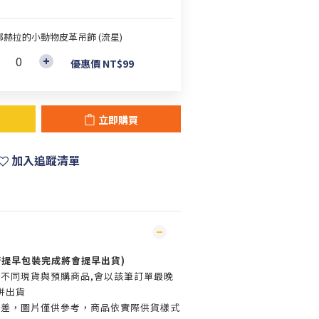
娜赫拉的小動物皮革吊飾 (流星)
優惠價 NT$99
立即購買
加入追蹤清單
(若提早包裝完成將會提早出貨)
買不同現貨與預購商品,會以該筆訂單最晚
併出貨
色差，圖片僅供參考，商品依實際供貨樣式