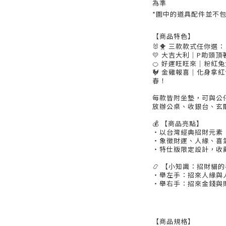
為準
*圖中的道具配件並不包
【商品特色】
🐰🐥 三款款式任你選：
💛 大吉大利｜P助頭
🍊 好運旺旺來｜粉紅
🐓 金雞報喜｜化身拿
春！
每款皆附坐墊，可與公
放辦公桌、收銀台、玄
💰 【商品亮點】
・以台灣經典招財元素
・象徵財運、人緣、喜
・特仕版限定設計，收
📿 【小知識：招財貓
・舉左手：招來人緣與
・舉右手：招來金錢與
【商品規格】