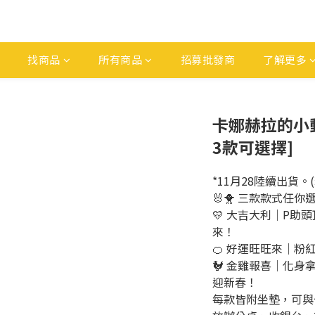
找商品
所有商品
招募批發商
了解更多
卡娜赫拉的小動
3款可選擇]
*11月28陸續出貨
🐰🐥 三款款式任你
💛 大吉大利｜P
來！
🍊 好運旺旺來｜
🐓 金雞報喜｜化
迎新春！
每款皆附坐墊，可與