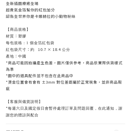
全新插圖療癒全場
超貴氣金箔幫你的紅包加分
詔告全世界你是卡娜赫拉的小動物粉絲
【商品規格】
：
材質
塑膠
每包規格：1 個金箔紅包袋
：
10.7 × 18.4
紅包袋尺寸
約
公分
：
產地
中國
*商品可能因拍攝產生色差，圖片僅供參考，商品依實際供貨樣式
為準
*圖中的道具配件並不包含在此商品中
*燙金位置會有會有 ±3mm 對位差距屬於正常現象，並非商品瑕
疵
【客服與備貨說明】
*
每週六日及國定假日會暫停處理訂單及問題回覆，在此通知，謝
謝您的體諒與配合