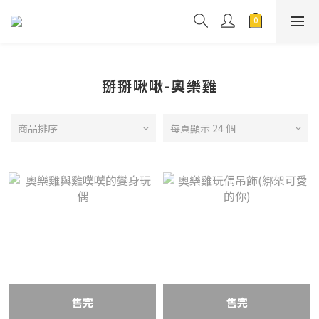
掰掰啾啾-奧樂雞
商品排序
每頁顯示 24 個
售完
售完