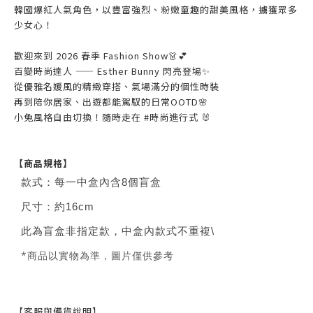
韓國爆紅人氣角色，以豐富強烈、粉嫩童趣的甜美風格，擄獲眾多
少女心！
歡迎來到 2026 春季 Fashion Show👗💕
百變時尚達人 —— Esther Bunny 閃亮登場✨
從優雅名媛風的精緻穿搭、氣場滿分的個性時裝
再到陪你居家、出遊都能駕馭的日常OOTD🌸
小兔風格自由切換！隨時走在 #時尚進行式 🐰
【商品規格】
款式：每一中盒內含8個盲盒
尺寸：約16cm
此為盲盒非指定款，中盒內款式不重複\
*商品以實物為準，圖片僅供參考
【客服與備貨說明】