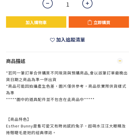
加入購物車
立即購買
加入追蹤清單
商品描述
*若同一筆訂單合併購買不同現貨與預購商品,會以該筆訂單最晚出
貨日期之商品為準一併出貨
*商品可能因拍攝產生色差，圖片僅供參考，商品依實際供貨樣式
為準
*****圖中的道具配件並不包含在此商品中*****
【商品特色】
Esther Bunny是隻可愛又有時尚感的兔子，超萌水汪汪大眼睛及
捲翹睫毛是她的經典標誌。