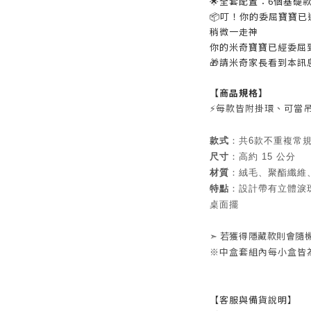
🌟全套配置：6個基礎款
📦叮！你的委屈寶寶已
稍微一走神
你的米奇寶寶已經委屈
🎁請米奇家長看到本訊
【商品規格】
⚡每款皆附掛環、可當
款式
：共6款不重複常
尺寸
：高約 15 公分
材質
：絨毛、聚酯纖維、
特點
：設計帶有立體淚
桌面擺
➣ 若獲得隱藏款則會隨
※中盒套組內每小盒皆為
【客服與備貨說明】