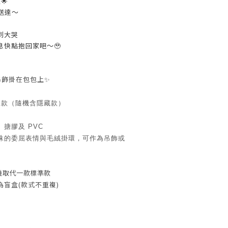
🌟
送達～
到大哭
息快點抱回家吧～🥹
吊飾掛在包包上✨
規款（隨機含隱藏款）
搪膠及 PVC
珠的委屈表情與毛絨掛環，可作為吊飾或
機取代一款標準款
盲盒(款式不重複)