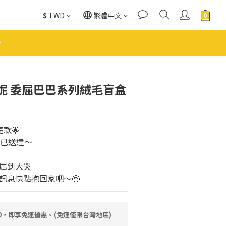
$
TWD
繁體中文
立即購買
妮 委屈巴巴系列絨毛盲盒
款🌟
寶已送達～
屈到大哭
訊息快點抱回家吧～🥹
80，即享免運優惠。(免運僅限台灣地區)