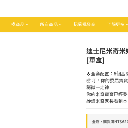
找商品
所有商品
招募批發商
了解更多
迪士尼米奇米
[單盒]
🌟全套配置：6個基礎
📦叮！你的委屈寶
稍微一走神
你的米奇寶寶已經委
🎁請米奇家長看到本
全店，購買滿NT$6