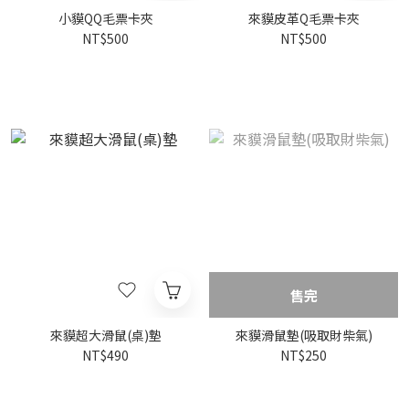
小貘QQ毛票卡夾
來貘皮革Q毛票卡夾
NT$500
NT$500
售完
來貘超大滑鼠(桌)墊
來貘滑鼠墊(吸取財柴氣)
NT$490
NT$250