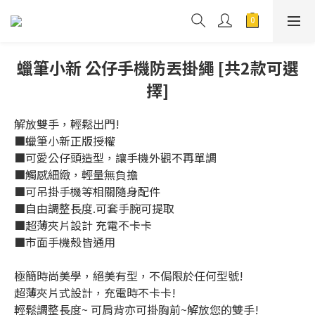
蠟筆小新 公仔手機防丟掛繩 [共2款可選
擇]
解放雙手，輕鬆出門!
■蠟筆小新正版授權
■可愛公仔頭造型，讓手機外觀不再單調
■觸感細緻，輕量無負擔
■可吊掛手機等相關隨身配件
■自由調整長度.可套手腕可提取
■超薄夾片設計 充電不卡卡
■市面手機殼皆通用
極簡時尚美學，絕美有型，不侷限於任何型號!
超薄夾片式設計，充電時不卡卡!
輕鬆調整長度~ 可肩背亦可掛胸前~解放您的雙手!