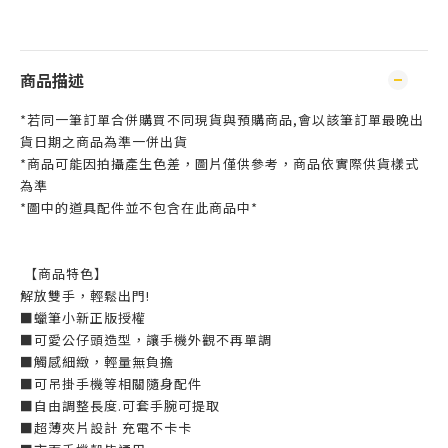
商品描述
*若同一筆訂單合併購買不同現貨與預購商品,會以該筆訂單最晚出
貨日期之商品為準一併出貨
*商品可能因拍攝產生色差，圖片僅供參考，商品依實際供貨樣式
為準
*圖中的道具配件並不包含在此商品中*
【商品特色】
解放雙手，輕鬆出門!
■蠟筆小新正版授權
■可愛公仔頭造型，讓手機外觀不再單調
■觸感細緻，輕量無負擔
■可吊掛手機等相關隨身配件
■自由調整長度.可套手腕可提取
■超薄夾片設計 充電不卡卡