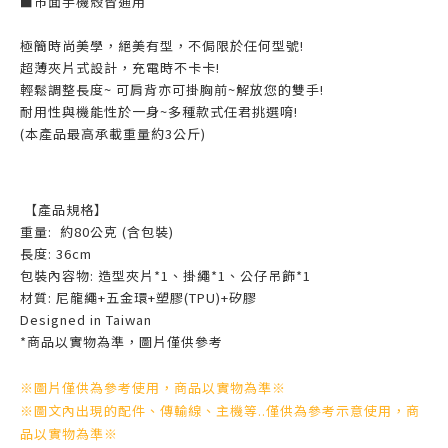
■市面手機殼皆通用
極簡時尚美學，絕美有型，不侷限於任何型號!
超薄夾片式設計，充電時不卡卡!
輕鬆調整長度~ 可肩背亦可掛胸前~解放您的雙手!
耐用性與機能性於一身~多種款式任君挑選唷!
(本產品最高承載重量約3公斤)
【
產品規格
】
重量: 約80公克 (含包裝)
長度: 36cm
包裝內容物: 造型夾片*1、掛繩*1、公仔吊飾*1
材質: 尼龍繩+五金環+塑膠(TPU)+矽膠
Designed in Taiwan
*商品以實物為準，圖片僅供參考
※圖片僅供為參考使用，商品以實物為準※
※圖文內出現的配件、傳輸線、主機等..僅供為參考示意使用，商
品以實物為準※