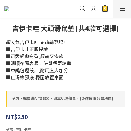
吉伊卡哇 大頭滑鼠墊 [共4款可選擇]
超人氣吉伊卡哇 ★萌萌登場!
■吉伊卡哇正版授權  
■可愛經典造型,超萌又療癒   
■滑順布面表層，使鼠標更精準
■車縫包邊設計,耐用度大加分
■止滑橡膠底,穩固放置桌面
全店，購買滿NT$680，即享免運優惠。(免運僅限台灣地區)
NT$250
款式
: 吉伊卡哇