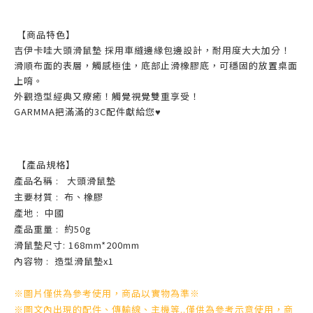
【商品特色】
吉伊卡哇大頭滑鼠墊 採用車縫邊緣包邊設計，耐用度大大加分！
滑順布面的表層，觸感極佳，底部止滑橡膠底，可穩固的放置桌面
上唷。
外觀造型經典又療癒！觸覺視覺雙重享受！
GARMMA把滿滿的3C配件獻給您
♥️
【
產品規格
】
產品名稱 : 大頭滑鼠墊
主要材質 : 布、橡膠
產地 : 中國
產品重量 : 約50g
滑鼠墊尺寸: 168mm*200mm
內容物 : 造型滑鼠墊x1
※圖片僅供為參考使用，商品以實物為準※
※圖文內出現的配件、傳輸線、主機等..僅供為參考示意使用，商