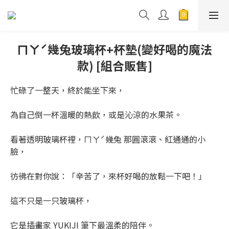
ㄇㄚˊ幾兔玻璃杯+杯墊(變好喝的魔法
款) [組合販售]
忙碌了一整天，終於能坐下來，
為自己倒一杯溫暖的熱飲，或是沁涼的水果茶。
看著透明玻璃杯裡，ㄇㄚˊ幾兔 那圓滾滾、紅通通的小
臉，
彷彿在對你說：「辛苦了，來杯好喝的放鬆一下吧！」
這不只是一只玻璃杯，
它是插畫家 YUKIJI 筆下最溫柔的陪伴。