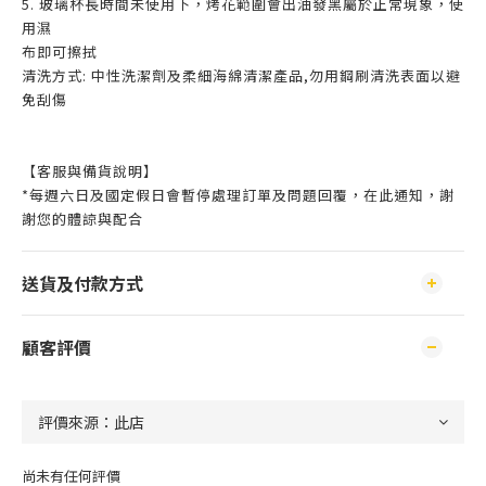
5. 玻璃杯長時間未使用下，烤花範圍會出油發黑屬於正常現象，使
用濕
布即可擦拭
清洗方式: 中性洗潔劑及柔細海綿清潔產品,勿用鋼刷清洗表面以避
免刮傷
【客服與備貨說明】
*每週六日及國定假日會暫停處理訂單及問題回覆，在此通知，謝
謝您的體諒與配合
送貨及付款方式
顧客評價
尚未有任何評價