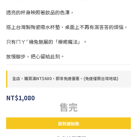
透亮的杯身映照著飲品的色澤，
搭上台灣製陶瓷吸水杯墊，桌面上不再有濕答答的煩惱，
只有ㄇㄚˊ幾兔施展的「療癒魔法」。
放慢腳步，把心留給此刻。
全店，購買滿NT$680，即享免運優惠。(免運僅限台灣地區)
NT$1,080
售完
貨到通知我