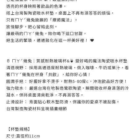
透亮的杯身映照著飲品的色澤，
搭上台灣製陶瓷吸水杯墊，桌面上不再有濕答答的煩惱，
只有ㄇㄚˊ幾兔施展的「療癒魔法」。
放慢腳步，把心留給此刻。
讓最萌的ㄇㄚˊ幾兔，陪你喝下這口甘甜，
把生活的繁瑣，通通融化在這一杯美好裡！ ❤️
🥛 ㄇㄚˊ幾兔｜質感耐熱玻璃杯&🍵 變好喝的魔法陶瓷吸水杯墊
清透視野： 採用高通透度耐熱玻璃，倒入咖啡、牛奶或果汁，看
著ㄇㄚˊ幾兔在杯身「共飲」，給你好心情！
圓潤手把： 好握好拿不燙手，耐熱5-80度c，沖泡飲品好方便！
強力吸水： 嚴選台灣在地製造鶯歌陶瓷，瞬間吸收杯身滴落的冷
凝水，保持桌面清爽乾淨，不再濕答答。
止滑設計： 背面貼心軟木墊防滑，保護你的愛桌不被刮傷。
台灣製造陶瓷材料呈現插畫細節
【杯墊規格】
尺寸:直徑約11cm