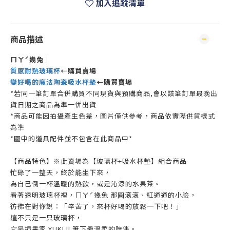
加入追蹤清單
商品描述
ㄇㄚˊ幾兔｜
質感耐熱玻璃杯
←購買賣場
變好喝的魔法陶瓷吸水杯墊
←購買賣場
*若同一筆訂單合併購買不同現貨與預購商品,會以該筆訂單最晚出
貨日期之商品為準一併出貨
*商品可能因拍攝產生色差，圖片僅供參考，商品依實際供貨樣式
為準
*圖中的道具配件並不包含在此商品中*
【商品特色】※此賣場為【玻璃杯+吸水杯墊】組合商品
忙碌了一整天，終於能坐下來，
為自己倒一杯溫暖的熱飲，或是沁涼的水果茶。
看著透明玻璃杯裡，ㄇㄚˊ幾兔 那圓滾滾、紅通通的小臉，
彷彿在對你說：「辛苦了，來杯好喝的放鬆一下吧！」
這不只是一只玻璃杯，
它是插畫家 YUKIJI 筆下最溫柔的陪伴。