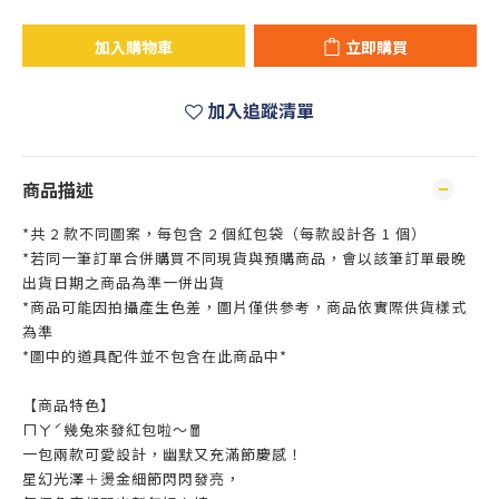
加入購物車
立即購買
加入追蹤清單
商品描述
*共 2 款不同圖案，每包含 2 個紅包袋（每款設計各 1 個）
*若同一筆訂單合併購買不同現貨與預購商品，會以該筆訂單最晚
出貨日期之商品為準一併出貨
*商品可能因拍攝產生色差，圖片僅供參考，商品依實際供貨樣式
為準
*圖中的道具配件並不包含在此商品中*
【商品特色】
ㄇㄚˊ幾兔來發紅包啦～🧧
一包兩款可愛設計，幽默又充滿節慶感！
星幻光澤＋燙金細節閃閃發亮，