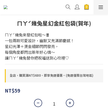
ㄇㄚˊ幾兔星幻金紅包袋(賀年)
ㄇㄚˊ幾兔來發紅包啦～🧧
一包兩款可愛設計，幽默又充滿節慶感！
星幻光澤＋燙金細節閃閃發亮，
每個角度都閃出新年好心情～
讓ㄇㄚˊ幾兔替你把祝福送到心坎裡♡
全店，購買滿NT$680，即享免運優惠。(免運僅限台灣地區)
NT$59