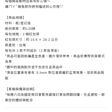
每個角度都閃出新年好心情～
讓ㄇㄚˊ幾兔替你把祝福送到心坎裡♡
【商品規格】
材料：紙/星幻金
紙材厚度：約120磅
每包規格：2 個紅包袋
紅包袋尺寸：約 10.6 × 20.2 公分
原產地：台灣
每包共 2 款不同設計（2 款皆燙金）
*商品可能因拍攝產生色差，圖片僅供參考，商品依實際供貨樣式
為準
*圖中的道具配件並不包含在此商品中
*燙金位置會有會有 ±3mm 對位差距屬於正常現象，並非商品瑕
疵
【客服與備貨說明】
*每週六日及國定假日會暫停處理訂單及問題回覆，在此通知，謝
謝您的體諒與配合