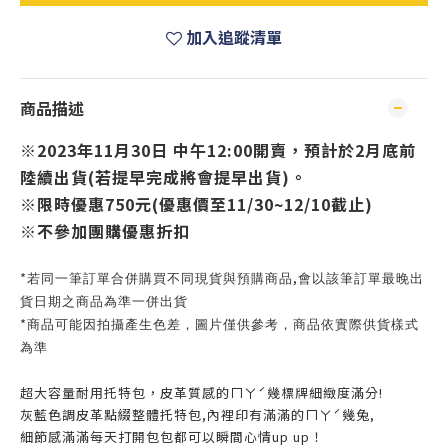
加入追蹤清單
商品描述
※2023年11月30日 中午12:00開賣，預計於2月底前
陸續出貨(若提早完成將會提早出貨)。
※限時優惠750元(優惠價至11/30~12/10截止)
※不參加團購優惠折扣
*
,
若同一筆訂單合併購買不同現貨與預購商品
會以該筆訂單最晚出
貨日期之商品為準一併出貨
*
商品可能因拍攝產生色差，圖片僅供參考，商品依實際供貨樣式
為準
超大容量耐用托特包，皮革質感的ㄇㄚˊ幾標牌細緻度滿分!
灰藍色調皮革點綴整體托特包,內裡印有滿滿的ㄇㄚˊ幾兔,
細節感滿滿每天打開包包都可以瞬間心情up up！