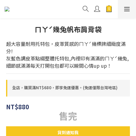
ㄇㄚˊ幾兔帆布肩背袋
超大容量耐用托特包，皮革質感的ㄇㄚˊ幾標牌細緻度滿
分!
灰藍色調皮革點綴整體托特包,內裡印有滿滿的ㄇㄚˊ幾兔,
細節感滿滿每天打開包包都可以瞬間心情up up！
全店，購買滿NT$680，即享免運優惠。(免運僅限台灣地區)
NT$880
售完
貨到通知我