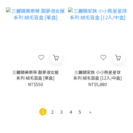
三麗鷗美樂蒂 甜夢淑女屋
三麗鷗家族 小小熊星星球
系列 絨毛盲盒 [單盒]
系列 絨毛盲盒 [12入/中盒]
NT$550
NT$5,880
1
2
3
4
5
»