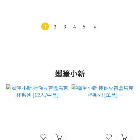
1
2
3
4
5
»
蠟筆小新