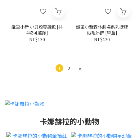
蠟筆小新 小貝殼零錢包 [共
蠟筆小新森林劇場系列搪膠
4款可選擇]
絨毛吊飾 [單盒]
NT$130
NT$420
1
2
»
卡娜赫拉的小動物