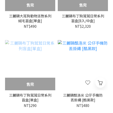
售完
售完
三麗鷗大耳狗動物派對系列
三麗鷗布丁狗茸茸日常系列
絨毛盲盒[單盒]
盲盒[8入/中盒]
NT$490
NT$2,320
售完
三麗鷗布丁狗茸茸日常系列
三麗鷗酷洛米 公仔手機防
盲盒[單盒]
丟掛繩 [酷黑款]
NT$290
NT$480