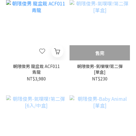
售完
朝隈俊男 龍盆栽 ACF011
朝隈俊男-氣噗噗!第二彈
青龍
[單盒]
NT$3,980
NT$230