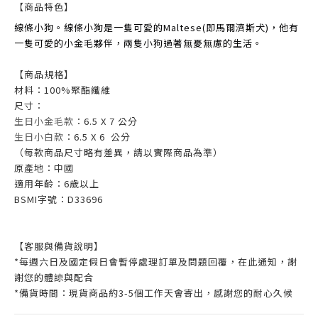
【商品特色】
線條小狗。線條小狗是一隻可愛的Maltese(即馬爾濟斯犬)，他有
一隻可愛的小金毛夥伴，兩隻小狗過著無憂無慮的生活。
【商品規格】
材料：100%聚酯纖維
尺寸：
生日小金毛款
：6.5 X 7 公分
生日小白款
：6.5 X 6 公分
（每款商品尺寸略有差異，請以實際商品為準）
原產地：中國
適用年齡：6歲以上
BSMI字號：D33696
【客服與備貨說明】
*每週六日及國定假日會暫停處理訂單及問題回覆，在此通知，謝
謝您的體諒與配合
*備貨時間：現貨商品約3-5個工作天會寄出，感謝您的耐心久候