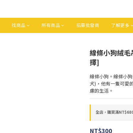
找商品
所有商品
招募批發商
了解更多
線條小狗絨毛吊
擇]
線條小狗。線條小狗是
犬)，他有一隻可愛
慮的生活。
全店，購買滿NT$6
NT$300