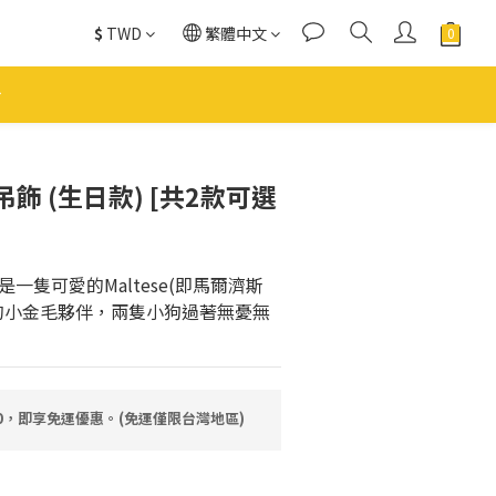
$
TWD
繁體中文
立即購買
飾 (生日款) [共2款可選
一隻可愛的Maltese(即馬爾濟斯
的小金毛夥伴，兩隻小狗過著無憂無
80，即享免運優惠。(免運僅限台灣地區)