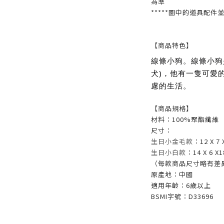
為準
*****圖中的道具配件
【商品特色】
線條小狗。線條小狗是
犬)，他有一隻可愛
慮的生活。
【商品規格】
材料：100%聚酯纖維
尺寸：
生日小金毛款
：12 X 7
生日小白款
：14 X 6 X
（每款商品尺寸略有差
原產地：中國
適用年齡：6歲以上
BSMI字號：D33696