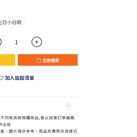
生日小白款
立即購買
加入追蹤清單
買不同現貨與預購商品,會以該筆訂單最晚
併出貨
色差，圖片僅供參考，商品依實際供貨樣式