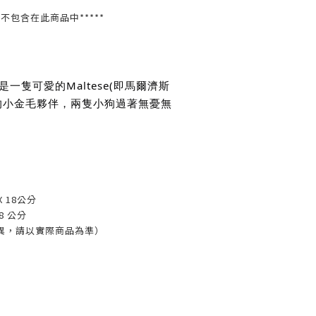
並不包含在此商品中*****
一隻可愛的Maltese(即馬爾濟斯
的小金毛夥伴，兩隻小狗過著無憂無
 X 18公分
18 公分
異，請以實際商品為準）