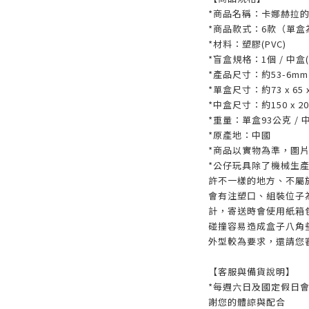
*商品名稱：卡娜赫拉的
*商品款式：6款（單
*材料：塑膠(PVC)
*盲盒規格：1個 / 中盒
*產品尺寸：約53-6mm
*單盒尺寸：約73 x 65 
*中盒尺寸：約150 x 200
*重量：單盒93公克 / 
*原產地：中國
*商品以實物為準，圖
*公仔玩具除了機械生
許不一樣的地方、不屬
會有注塑口、組裝位子
計，寄送時會使用紙箱
碰撞容易造成盒子八角
外型較為要求，還請您
【客服與備貨說明】
*每週六日及國定假日
謝您的體諒與配合