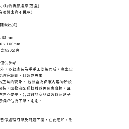
小動物祈願達摩(盲盒)
盒為隨機出貨不挑款）
(隨機出貨)
x 95mm
 x 100mm
中盒620公克
片僅供參考
產外，多數塗裝為半手工塗製而成，產生些
於瑕疵範圍，且製成需求
為正常的現象。 包裝盒為保護內容物所設
包裝，因物流配送較難避免包裹碰撞，且
些許不完美，若您對於商品塗製以及盒子
審慎評估後下單，謝謝。
會暫停處理訂單及問題回覆，在此通知，謝