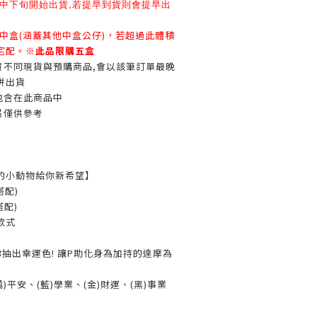
中下旬開始出貨,若提早到貨則會提早出
8中盒(涵蓋其他中盒公仔)，若超過此體積
宅配。
※此品限購五盒
買不同現貨與預購商品,會以該筆訂單最晚
併出貨
包含在此商品中
片僅供參考
的小動物給你新希望】
搭配)
搭配)
款式
抽出幸運色! 讓P助化身為加持的達摩為
橘)平安、(藍)學業、(金)財運、(黑)事業