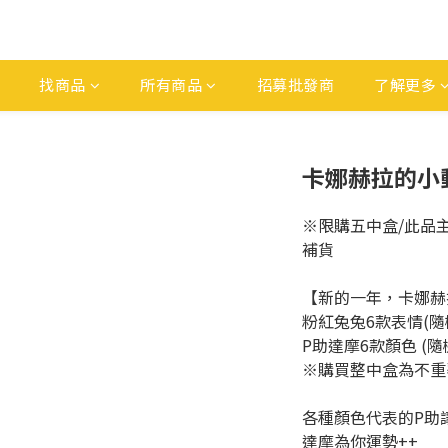
找商品
所有商品
招募批發商
了解更多
卡娜赫拉的小動
※限購五中盒/此品主
補貨
【新的一年，卡娜赫
粉紅兔兔6款表情(隨
P助達摩6款顏色 (隨
※購買整中盒為不重
各種顏色代表的P助
達摩為你運勢++