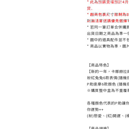
*
此為預購賣場預計4月
貨。
* 超商包裹尺寸限制為
則無法寄送請優先選擇
* 若同一筆訂單合併購
出貨日期之商品為準一
* 圖中的道具配件並不
* 商品以實物為準，圖
【商品特色】
【新的一年，卡娜赫拉
粉紅兔兔6款表情(隨機
P助達摩6款顏色 (隨機
※購買整中盒為不重覆
各種顏色代表的P助讓你
你運勢++
(粉)戀愛、(紅)開運、(
【商品規格】