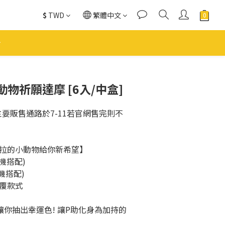
$
TWD
繁體中文
立即購買
物祈願達摩 [6入/中盒]
要販售通路於7-11若官網售完則不
拉的小動物給你新希望】
機搭配)
機搭配)
覆款式
讓你抽出幸運色! 讓P助化身為加持的