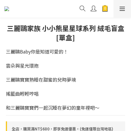
三麗鷗家族 小小熊星星球系列 絨毛盲盒
[單盒]
三麗鷗Baby你是知道可愛的！ 
雲朵與星光環抱
三麗鷗寶寶熟睡在甜蜜的兒時夢境
搖籃曲輕輕哼唱
和三麗鷗寶寶們一起沉睡在夢幻的童年裡吧～
全店，購買滿NT$680，即享免運優惠。(免運僅限台灣地區)