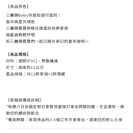
【商品特色】
三麗鷗Baby你是知道可愛的！
雲朵與星光環抱
三麗鷗寶寶熟睡在甜蜜的兒時夢境
搖籃曲輕輕哼唱
和三麗鷗寶寶們一起沉睡在夢幻的童年裡吧～
【商品規格】
材料：塑膠(PVC)、聚酯纖維
尺寸：高度約11公分
產品規格：共12款常規+2款隱藏
【客服與備貨說明】
*每週六日及國定假日會暫停處理訂單及問題回覆，在此通知，謝
謝您的體諒與配合
*備貨時間：現貨商品約3-5個工作天會寄出，感謝您的耐心久候