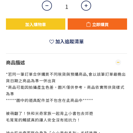
加入購物車
立即購買
加入追蹤清單
商品描述
*若同一筆訂單合併購買不同現貨與預購商品,會以該筆訂單最晚出
貨日期之商品為準一併出貨
*商品可能因拍攝產生色差，圖片僅供參考，商品依實際供貨樣式
為準
*****圖中的道具配件並不包含在此商品中*****
被萌翻了！快和米奇家族一起背上小書包去郊遊
毛茸茸的觸感真的讓人完全沒有抵抗力！
迪士尼米奇家族化身為「小小背包系列」毛絨掛飾，