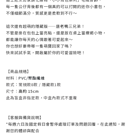
每一隻公仔背後都有一個真的可以打開的迷你小書包，
不僅細節滿分，質感更是柔軟到不行～
這次還有超萌的隱藏版——唐老鴨三兄弟！
不管是掛在包包上當亮點，還是放在桌上當療癒小物，
都能讓你每天的心情跟著可愛起來～
你也想好要帶哪一隻萌寶回家了嗎？
快來試試手氣，開啟屬於你的可愛冒險吧！
【商
品規格】
材料：
PVC/聚酯纖維
款式：常規款8款 / 隱藏款1款
尺寸：
高約 15cm
此為盲盒非指定款，中盒內款式不重複
【客服與備貨說明】
*每週六日及國定假日會暫停處理訂單及問題回覆，在此通知，謝
謝您的體諒與配合