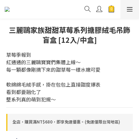
三麗鷗家族甜甜草莓系列搪膠絨毛吊飾
盲盒 [12入/中盒]
草莓季報到
紅通通的三麗鷗寶寶們集體上線～
每一顆都像剛摘下來的甜草莓一樣水嫩可愛
軟綿綿毛絨手感，掛在包包上直接甜度爆表
看到都要融化了
整系列真的萌到犯規～
全店，購買滿NT$680，即享免運優惠。(免運僅限台灣地區)