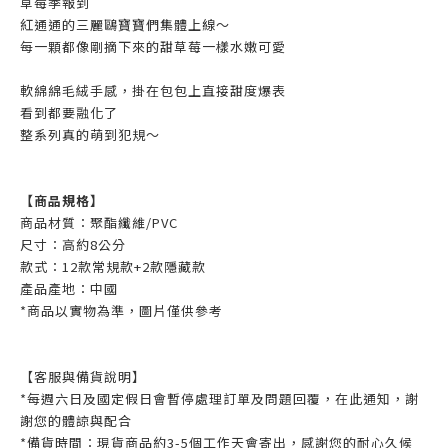
草莓季報到
紅通通的三麗鷗寶寶們集體上線～
每一顆都像剛摘下來的甜草莓一樣水嫩可愛
軟綿綿毛絨手感，掛在包包上直接甜度爆表
看到都要融化了
整系列真的萌到犯規～
【商品規格】
商品材質：聚酯纖維/PVC
尺寸：高約8公分
款式：12款常規款+2款隱藏款
產品產地：中國
*商品以實物為準，圖片僅供參考
【客服與備貨說明】
*每週六日及國定假日會暫停處理訂單及問題回覆，在此通知，謝
謝您的體諒與配合
*備貨時間：現貨商品約3-5個工作天會寄出，感謝您的耐心久候