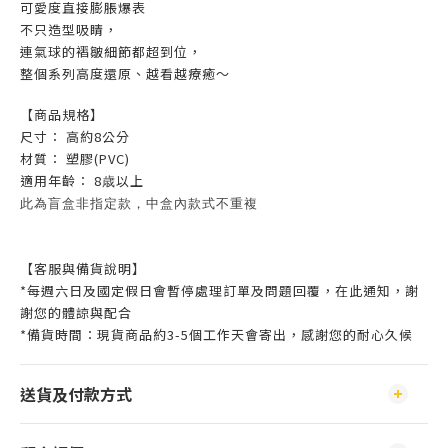
可愛度直接膨脹爆表
不只造型吸睛，
連氣球的褶皺細節都超到位，
整個系列高度還原、越看越療癒～
【商品規格】
尺寸： 高約8公分
材質： 塑膠(PVC)
適用年齡： 8歳以上
此為盲盒非指定款，中盒內款式不重複
【客服與備貨說明】
*每週六日及國定假日會暫停處理訂單及問題回覆，在此通知，謝
謝您的體諒與配合
*備貨時間：現貨商品約3-5個工作天會寄出，感謝您的耐心久候
送貨及付款方式