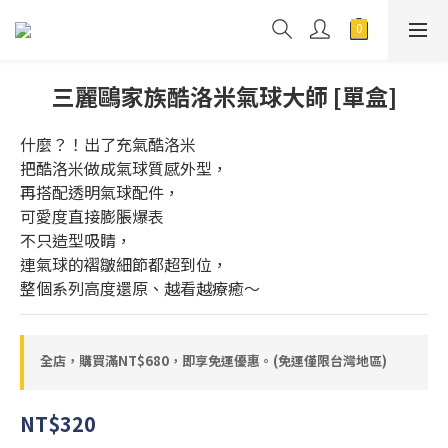
三麗鷗家族酷洛米氣球大師 [單盒]
什麼？！出了充氣酷洛米
把酷洛米做成氣球質感外型，
再搭配透明氣球配件，
可愛度直接膨脹爆表
不只造型吸睛，
連氣球的褶皺細節都超到位，
整個系列高度還原、越看越療癒～
全店，購買滿NT$680，即享免運優惠。(免運僅限台灣地區)
NT$320