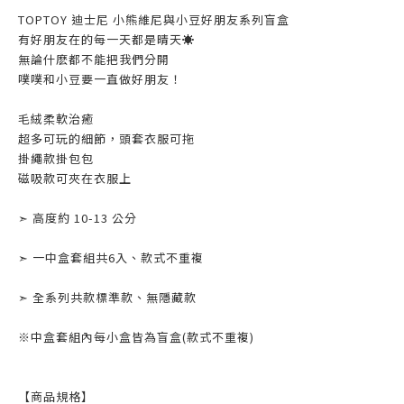
TOPTOY 迪士尼 小熊維尼與小豆好朋友系列盲盒
有好朋友在的每一天都是晴天☀️
無論什麽都不能把我們分開
噗噗和小豆要一直做好朋友！
毛絨柔軟治癒
超多可玩的細節，頭套衣服可拖
掛繩款掛包包
磁吸款可夾在衣服上
➣ 高度約 10-13 公分
➣ 一中盒套組共6入、款式不重複
➣ 全系列共款標準款、無隱藏款
※中盒套組內每小盒皆為盲盒(款式不重複)
【商
品規格】