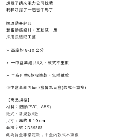
想我了請來電力公司找我
我和好搭子一起當牛馬了
還原動畫經典
豐富動態設計，互動感十足
採用長植絨工藝
➣ 高度約 8-10 公分
➣ 一中盒套組共6入、款式不重複
➣ 全系列共6款標準款、無隱藏款
※中盒套組內每小盒皆為盲盒(款式不重複)
【商
品規格】
材料：
塑膠(PVC、ABS)
款式：常規款6款
高約 8-10 cm
尺寸：
商檢字號：D39585
此為盲盒非指定款，中盒內款式不重複