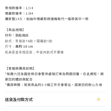
常規款機率：1/14
隱藏款機率：1/84
購買整14入，如抽中隱藏款將隨機取代一般款其中一款
【商
品規格】
材料：
聚酯纖維
款式：常規款14款 / 隱藏款1款
高約 10 cm
尺寸：
此為盲盒非指定款，中盒內款式不重複
【客服與備貨說明】
*每週六日及國定假日會暫停處理訂單及問題回覆，在此通知，謝
謝您的體諒與配合
*備貨時間：現貨商品約3-5個工作天會寄出，感謝您的耐心久候
送貨及付款方式