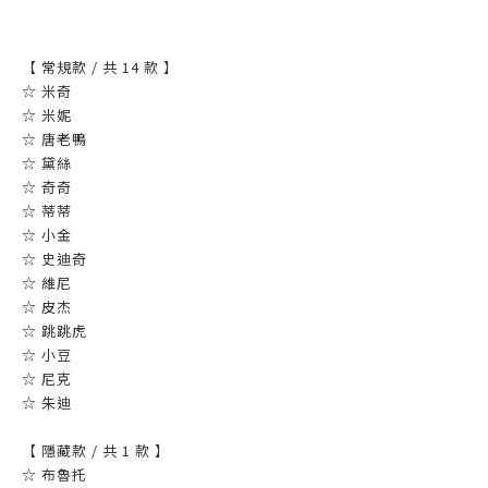
【 常規款 / 共 14 款 】
☆ 米奇
☆ 米妮
☆ 唐老鴨
☆ 黛絲
☆ 奇奇
☆ 蒂蒂
☆ 小金
☆ 史迪奇
☆ 維尼
☆ 皮杰
☆ 跳跳虎
☆ 小豆
☆ 尼克
☆ 朱迪
【 隱藏款 / 共 1 款 】
☆ 布魯托