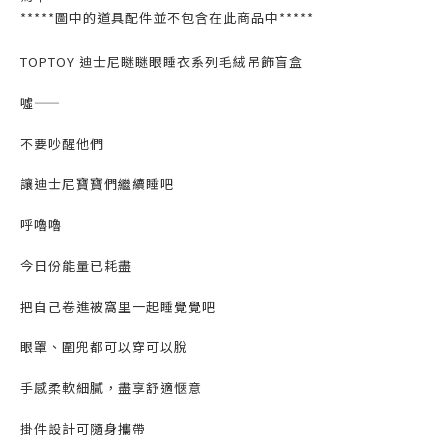
*****圖中的道具配件並不包含在此商品中*****
TOPTOY 迪士尼瞇瞇眼睡衣系列毛絨吊飾盲盒
噓——
不要吵醒他們
讓迪士尼寶寶們繼續睡吧
呼嚕嚕
今日份能量已耗盡
把自己卷進被窩里一起睡覺覺吧
眼罩、圍兜都可以穿可以脫
手感柔軟細膩，盡享舒適愜意
掛件設計可隨身攜帶