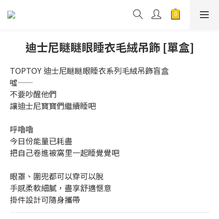
迪士尼瞇瞇眼睡衣毛絨吊飾 [單盒]
TOPTOY 迪士尼瞇瞇眼睡衣系列毛絨吊飾盲盒
噓——
不要吵醒他們
讓迪士尼寶寶們繼續睡吧
呼嚕嚕
今日份能量已耗盡
把自己卷進被窩里一起睡覺覺吧
眼罩、圍兜都可以穿可以脫
手感柔軟細膩，盡享舒適愜意
掛件設計可隨身攜帶