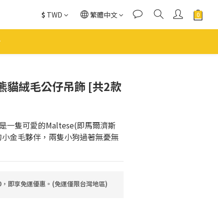
$
TWD
繁體中文
立即購買
貓絨毛公仔吊飾 [共2款
一隻可愛的Maltese(即馬爾濟斯
的小金毛夥伴，兩隻小狗過著無憂無
80，即享免運優惠。(免運僅限台灣地區)