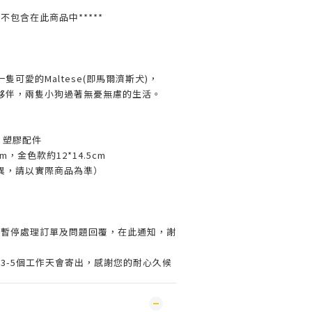
並不包含在此商品中*****
可愛的Maltese(即馬爾濟斯犬)，
夥伴，兩隻小狗過著無憂無慮的生活。
、塑膠配件
m，金色款約12*14.5cm
異，請以實際商品為準）
會暫停處理訂單及問題回覆，在此通知，謝
3-5個工作天會寄出，感謝您的耐心久候