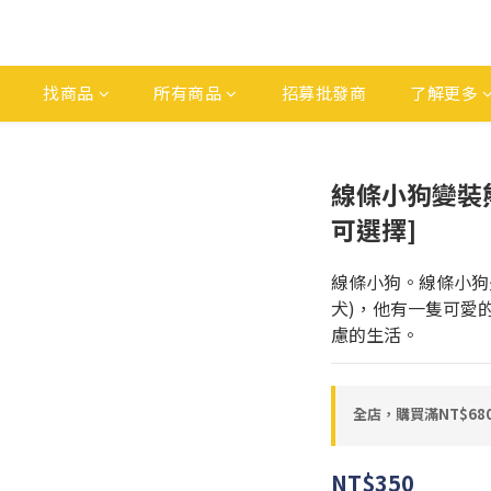
找商品
所有商品
招募批發商
了解更多
線條小狗變裝熊
可選擇]
線條小狗。線條小狗是
犬)，他有一隻可愛
慮的生活。
全店，購買滿NT$6
NT$350