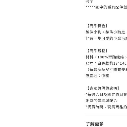
為準
*****圖中的道具配件
【商品特色】
線條小狗。線條小狗是一隻
他有一隻可愛的小金毛
【商品規格】
材料：
100%聚酯纖維
尺寸：白色款約13*14c
（每款商品尺寸略有差
原產地：中國
【客服與備貨說明】
*每週六日及國定假日
謝您的體諒與配合
*備貨時間：現貨商品約
了解更多