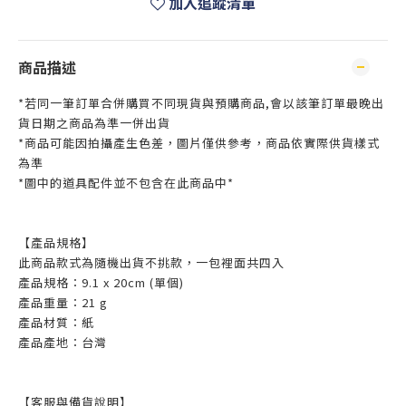
加入追蹤清單
商品描述
*若同一筆訂單合併購買不同現貨與預購商品,會以該筆訂單最晚出
貨日期之商品為準一併出貨
*商品可能因拍攝產生色差，圖片僅供參考，商品依實際供貨樣式
為準
*圖中的道具配件並不包含在此商品中*
【
產品規格
】
此商品款式為隨機出貨不挑款，一包裡面共四入
產品規格：9.1 x 20cm (單個)
產品重量：21 g
產品材質：紙
產品產地：台灣
【客服與備貨說明】