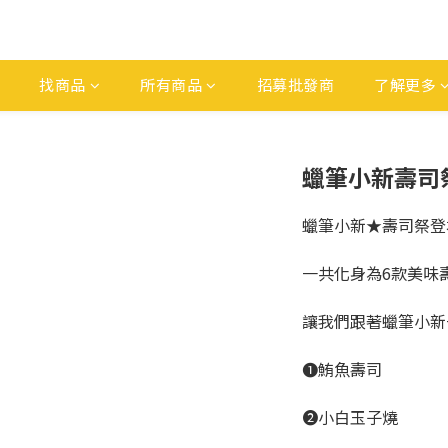
找商品
所有商品
招募批發商
了解更多
蠟筆小新壽司祭
蠟筆小新★壽司祭登
一共化身為6款美味
讓我們跟著蠟筆小新
➊鮪魚壽司
➋小白玉子燒