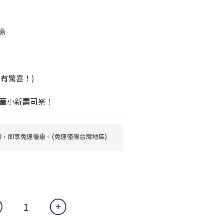
湯
有驚喜！)
筆小新壽司祭！
80，即享免運優惠。(免運僅限台灣地區)