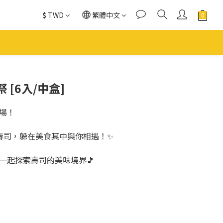
$
TWD
繁體中文
立即購買
 [6入/中盒]
場！
壽司，躲在美食其中與你相遇！✨
一起探索壽司的美味境界🎵