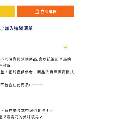
立即購買
加入追蹤清單
買不同現貨與預購商品,會以該筆訂單最晚
併出貨
色差，圖片僅供參考，商品依實際供貨樣式
並不包含在此商品中*****
！
司，躲在美食其中與你相遇！✨
起探索壽司的美味境界🎵