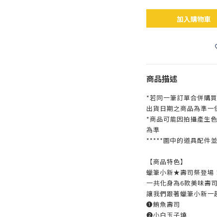
加入購物車
商品描述
*若同一筆訂單合併購
出貨日期之商品為準一
*商品可能因拍攝產生
為準
*****圖中的道具配件
【商品特色】
蠟筆小新★壽司祭登場
一共化身為6款美味壽
讓我們跟著蠟筆小新一
➊鮪魚壽司
➋小白玉子燒