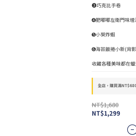
➌巧克比手卷
➍肥嘟嘟左衛門味增
➎小葵炸蝦
➏海苔飯捲小新(背影
收藏各種美味都在蠟
全店，購買滿NT$6
NT$1,680
NT$1,299