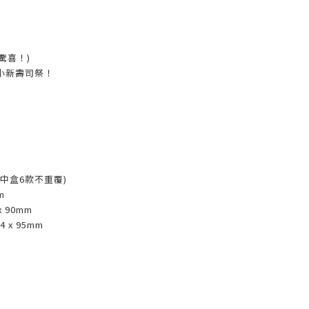
驚喜！)
小新壽司祭！
(中盒6款不重覆)
m
x 90mm
 x 95mm