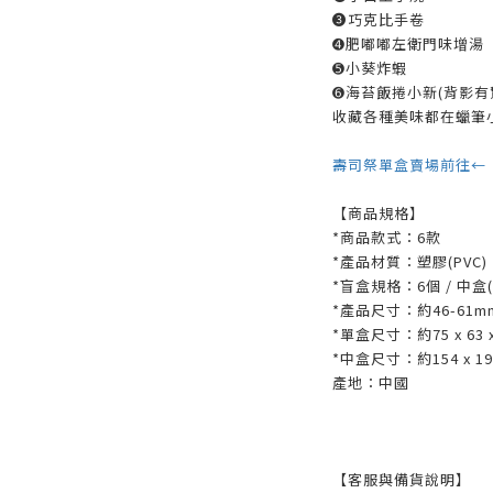
➌巧克比手卷
➍肥嘟嘟左衛門味增湯
➎小葵炸蝦
➏海苔飯捲小新(背影有
收藏各種美味都在蠟筆
壽司祭單盒賣場前往←
【商品規格】
*商品款式：6款
*產品材質：塑膠(PVC)
*盲盒規格：6個 / 中盒
*產品尺寸：約46-61m
*單盒尺寸：約75 x 63 
*中盒尺寸：約154 x 194
產地：中國
【客服與備貨說明】