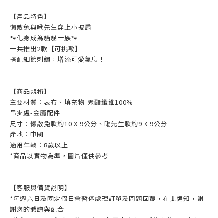
【產品特色】
懶散兔與啾先生穿上小披肩
🐾化身成為貓貓一族🐾
一共推出2款【可挑款】
搭配細節刺繡，增添可愛氣息！
【商品規格】
主要材質：表布、填充物-聚酯纖維100%
吊掛處-金屬配件
尺寸：懶散兔款約10 X 9公分、啾先生款約9 X 9公分
產地：中國
適用年齡：8歲以上
*商品以實物為準，圖片僅供參考
【客服與備貨說明】
*每週六日及國定假日會暫停處理訂單及問題回覆，在此通知，謝
謝您的體諒與配合