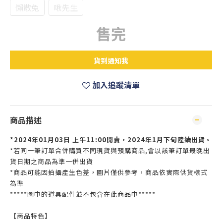
懶散兔
啾先生
售完
貨到通知我
加入追蹤清單
商品描述
*
2024年01月03日 上午11:00開賣，2024年1月下旬陸續出貨。
*若同一筆訂單合併購買不同現貨與預購商品,會以該筆訂單最晚出
貨日期之商品為準一併出貨
*商品可能因拍攝產生色差，圖片僅供參考，商品依實際供貨樣式
為準
*****圖中的道具配件並不包含在此商品中*****
【商品特色】