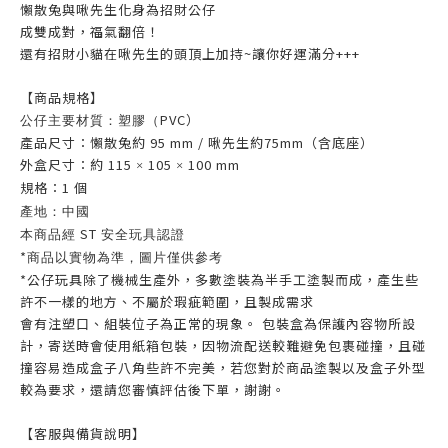
懶散兔與啾先生化身為招財公仔
成雙成對，福氣翻倍！
還有招財小貓在啾先生的頭頂上加持~讓你好運滿分+++
【商品規格】
PVC）
公仔主要材質：塑膠（
產品尺寸：懶散兔約 95 mm / 啾先生約75mm（含底座）
外盒尺寸：約 115
105
100 mm
×
×
規格：1 個
產地：中國
ST
本商品經
安全玩具認證
*
商品以實物為準，圖片僅供參考
*公仔玩具除了機械生產外，多數塗裝為半手工塗製而成，產生些
許不一樣的地方、不屬於瑕疵範圍，且製成需求
會有注塑口、組裝位子為正常的現象。 包裝盒為保護內容物所設
計，寄送時會使用紙箱包裝，因物流配送較難避免包裹碰撞，且碰
撞容易造成盒子八角些許不完美，若您對於商品塗製以及盒子外型
較為要求，還請您審慎評估後下單，謝謝。
【客服與備貨說明】