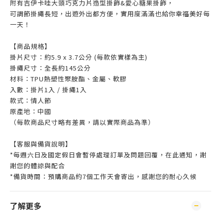
附有吉伊卡哇大頭巧克力片造型掛飾&愛心糖果掛飾，
可調節掛繩長短，出遊外出都方便，實用度滿滿也給你幸福美好每
一天！
【商品規格】
掛片尺寸：約5.9 x 3.7公分 (每款依實樣為主)
掛繩尺寸：全長約145公分
材料：TPU熱塑性聚胺酯、金屬、軟膠
入數：掛片1入 / 掛繩1入
款式：情人節
原產地：中國
（每款商品尺寸略有差異，請以實際商品為準）
【客服與備貨說明】
*每週六日及國定假日會暫停處理訂單及問題回覆，在此通知，謝
謝您的體諒與配合
*備貨時間：預購商品約7個工作天會寄出，感謝您的耐心久候
了解更多