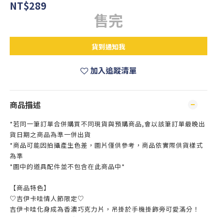
NT$289
售完
貨到通知我
加入追蹤清單
商品描述
*若同一筆訂單合併購買不同現貨與預購商品,會以該筆訂單最晚出
貨日期之商品為準一併出貨
*商品可能因拍攝產生色差，圖片僅供參考，商品依實際供貨樣式
為準
*圖中的道具配件並不包含在此商品中*
【商品特色】
♡吉伊卡哇情人節限定♡
吉伊卡哇化身成為香濃巧克力片，吊掛於手機掛飾旁可愛滿分！