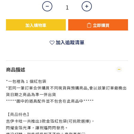
加入購物車
立即購買
加入追蹤清單
商品描述
*一包裡為 1 個紅包袋
*若同一筆訂單合併購買不同現貨與預購商品,會以該筆訂單最晚出
貨日期之商品為準一併出貨
*****圖中的道具配件並不包含在此商品中*****
【商品特色】
吉伊卡哇一共推出3款金箔紅包袋(可挑款選擇)，
閃耀金箔光澤，讓祝福閃閃發亮。