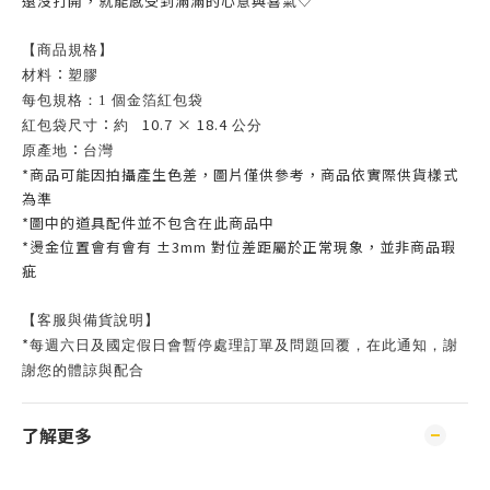
還沒打開，就能感受到滿滿的心意與喜氣♡
【商品規格】
：
材料
塑膠
每包規格：1 個金箔紅包袋
：
10.7 × 18.4
紅包袋尺寸
約
公分
：
原產地
台灣
*商品可能因拍攝產生色差，圖片僅供參考，商品依實際供貨樣式
為準
*圖中的道具配件並不包含在此商品中
*燙金位置會有會有 ±3mm 對位差距屬於正常現象，並非商品瑕
疵
【客服與備貨說明】
*
每週六日及國定假日會暫停處理訂單及問題回覆，在此通知，謝
謝您的體諒與配合
了解更多