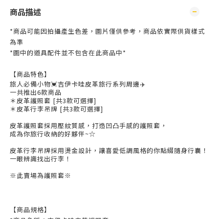
商品描述
*商品可能因拍攝產生色差，圖片僅供參考，商品依實際供貨樣式
為準
*圖中的道具配件並不包含在此商品中*
【商品特色】
旅人必備小物💓吉伊卡哇皮革旅行系列周邊✈️
一共推出6款商品
＊皮革護照套 [共3款可選擇]
＊皮革行李吊牌 [共3款可選擇]
皮革護照套採用壓紋質感，打造凹凸手感的護照套，
成為你旅行收納的好夥伴~☆
皮革行李吊牌採用燙金設計，讓喜愛低調風格的你點綴隨身行囊！
一眼辨識找出行李！
※此賣場為護照套※
【商品規格】