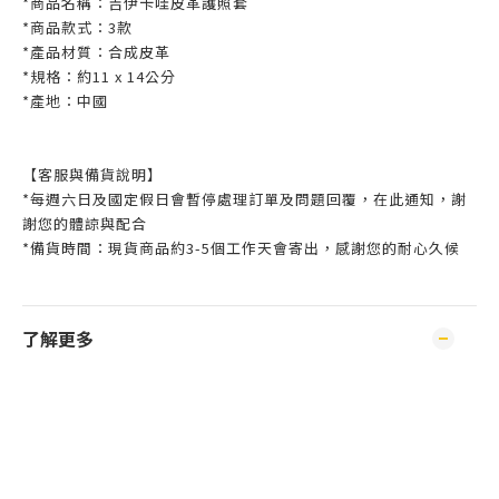
*商品名稱：吉伊卡哇皮革護照套
*商品款式：3款
*產品材質：合成皮革
*規格：約11 x 14公分
*產地：中國
【客服與備貨說明】
*每週六日及國定假日會暫停處理訂單及問題回覆，在此通知，謝
謝您的體諒與配合
*備貨時間：現貨商品約3-5個工作天會寄出，感謝您的耐心久候
了解更多