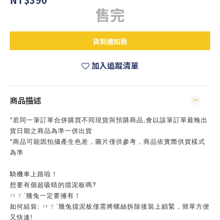
售完
貨到通知我
加入追蹤清單
商品描述
*若同一筆訂單合併購買不同現貨與預購商品,會以該筆訂單最晚出
貨日期之商品為準一併出貨
*商品可能因拍攝產生色差，圖片僅供參考，商品依實際供貨樣式
為準
騎機車上路啦！
想要有個超吸睛的擋泥板嗎?
ㄇㄚˊ幾兔一定要擁有！
如何組裝: ㄇㄚˊ幾兔擋泥板僅需將螺絲拆除後裝上鎖緊，簡單方便
又快速!