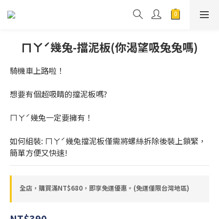
ㄇㄚˊ幾兔-擋泥板(你渴望吸兔兔嗎)
騎機車上路啦！
想要有個超吸睛的擋泥板嗎?
ㄇㄚˊ幾兔一定要擁有！
如何組裝: ㄇㄚˊ幾兔擋泥板僅需將螺絲拆除後裝上鎖緊，
簡單方便又快速!
全店，購買滿NT$680，即享免運優惠。(免運僅限台灣地區)
NT$390