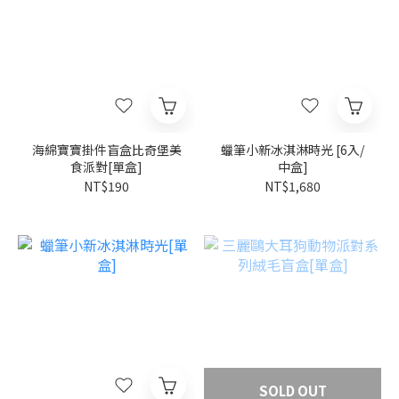
海綿寶寶掛件盲盒比奇堡美
蠟筆小新冰淇淋時光 [6入/
食派對[單盒]
中盒]
NT$190
NT$1,680
SOLD OUT