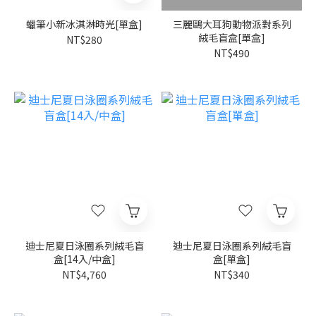
蠟筆小新冰淇淋時光[單盒]
三麗鷗大耳狗動物派對系列
絨毛盲盒[單盒]
NT$280
NT$490
迪士尼夏日泳圈系列絨毛盲
迪士尼夏日泳圈系列絨毛盲
盒[14入/中盒]
盒[單盒]
NT$4,760
NT$340