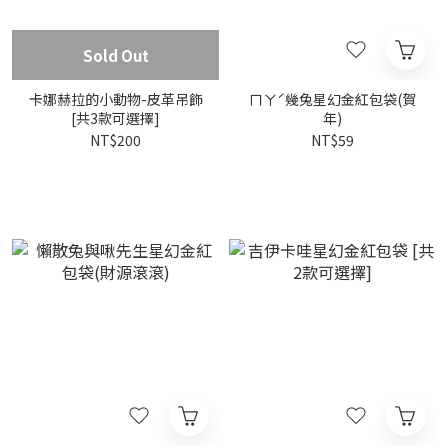
Sold Out
卡娜赫拉的小動物-皮革吊飾
ㄇㄚˊ幾兔星幻金紅包袋(賀
[共3款可選擇]
年)
NT$200
NT$59