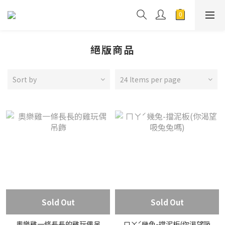
絕版商品
Sort by
24 Items per page
Sold Out
Sold Out
奧樂雞一條長長的雞玩偶吊
ㄇㄚˊ幾兔-擋泥板(你渴望吸