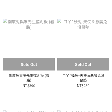
Sold Out
Sold Out
懶散兔與啾先生擋泥板 (看
ㄇㄚˊ幾兔-天使＆惡魔兔滑
路)
鼠墊
NT$390
NT$250