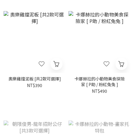
奧樂雞擋泥板 [共2款可選擇]
卡娜赫拉的小動物美食探險
家 [ P助 / 粉紅兔兔 ]
NT$390
NT$490