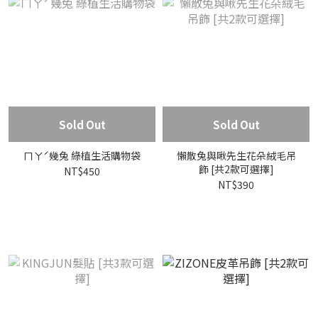
Sold Out
Sold Out
ㄇㄚˊ幾兔 綠植生活購物袋
懶散兔與啾先生花朵絨毛吊
飾 [共2款可選擇]
NT$450
NT$390