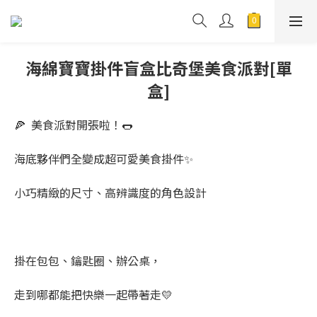
海綿寶寶掛件盲盒比奇堡美食派對[單
盒]
🍕  美食派對開張啦！🌭
海底夥伴們全變成超可愛美食掛件✨
小巧精緻的尺寸、高辨識度的角色設計
掛在包包、鑰匙圈、辦公桌，
走到哪都能把快樂一起帶著走💛