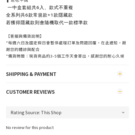
❚ 產地:中國
一中盒套組共6入、款式不重複
全系列共6款常規款+1款隱藏款
若獲得隱藏款則會隨機取代一款標準款
【客服與備貨說明】
*每週六日及國定假日會暫停處理訂單及問題回覆，在此通知，謝
謝您的體諒與配合
*備貨時間：現貨商品約3-5個工作天會寄出，感謝您的耐心久候
SHIPPING & PAYMENT
CUSTOMER REVIEWS
No review for this product