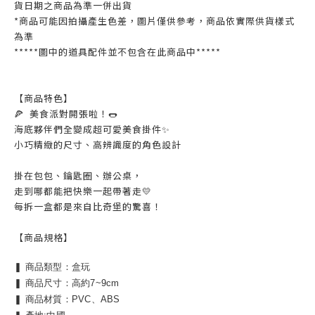
貨日期之商品為準一併出貨
*商品可能因拍攝產生色差，圖片僅供參考，商品依實際供貨樣式
為準
*****圖中的道具配件並不包含在此商品中*****
【商品特色】
🍕 美食派對開張啦！🌭
海底夥伴們全變成超可愛美食掛件✨
小巧精緻的尺寸、高辨識度的角色設計
掛在包包、鑰匙圈、辦公桌，
走到哪都能把快樂一起帶著走💛
每拆一盒都是來自比奇堡的驚喜！
【商品規格】
❚ 商品類型：盒玩
❚ 商品尺寸：高約7~9cm
❚ 商品材質：PVC、ABS