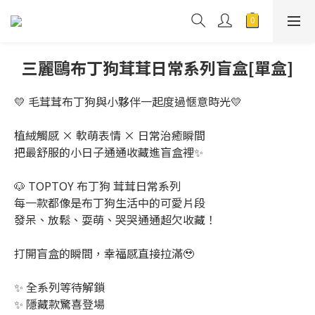
三麗鷗布丁狗茸茸日常系列盲盒[單盒]
💛 毛茸茸布丁狗與小夥伴一起度過愜意時光💛
植絨觸感 × 軟萌表情 × 日常治癒瞬間
把最舒服的小日子通通收藏進盲盒裡✨
🐶 TOPTOY 布丁狗 茸茸日常系列
每一款都像是布丁狗生活中的可愛片段
發呆、放鬆、耍萌、哭哭通通超欠收藏！
打開盲盒的瞬間，幸福感直接拉滿🥹
✨ 全系列等待解鎖
✨ 隱藏款驚喜登場