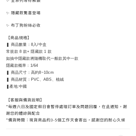
✨ 全系列等待解鎖
✨ 隱藏款驚喜登場
✨ 布丁狗粉絲必收
【商品規格】
❚ 商品數量：
8入/中盒
常規款 8 款+
隱藏款 1 款
如抽中隱藏款將隨機取代一般款其中一款
隱藏款概率：1/64
❚ 商品尺寸：高約8~10cm
❚ 商品材質：PVC、ABS、植絨
❚產地:中國
【客服與備貨說明】
*每週六日及國定假日會暫停處理訂單及問題回覆，在此通知，謝
謝您的體諒與配合
*備貨時間：現貨商品約3-5個工作天會寄出，感謝您的耐心久候