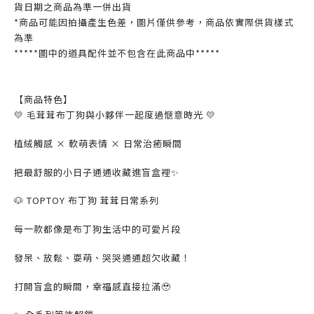
貨日期之商品為準一併出貨
*商品可能因拍攝產生色差，圖片僅供參考，商品依實際供貨樣式
為準
*****圖中的道具配件並不包含在此商品中*****
【商品特色】
💛 毛茸茸布丁狗與小夥伴一起度過愜意時光 💛
植絨觸感 × 軟萌表情 × 日常治癒瞬間
把最舒服的小日子通通收藏進盲盒裡✨
🐶 TOPTOY 布丁狗 茸茸日常系列
每一款都像是布丁狗生活中的可愛片段
發呆、放鬆、耍萌、哭哭通通超欠收藏！
打開盲盒的瞬間，幸福感直接拉滿🥹