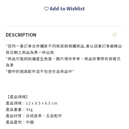
Add to Wishlist
DESCRIPTION
*若同一筆訂單合併購買不同現貨與預購商品,會以該筆訂單最晚出
貨日期之商品為準一併出貨
*商品可能因拍攝產生色差，圖片僅供參考，商品依實際供貨樣式
為準
*圖中的道具配件並不包含在此商品中*
【
產品規格
】
產品規格：12 x 8.5 x 6.5 cm
產品重量：43g
產品材質：合成皮革、五金配件
產品產地：中國