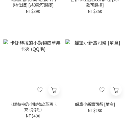
(特仕版) [共3款可選擇]
款可選擇]
NT$390
NT$350
卡娜赫拉的小動物皮革票卡
蠟筆小新壽司祭 [單盒]
夾 (QQ毛)
NT$280
NT$490