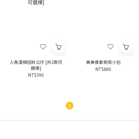
人魚漢頓招財公仔 [共2款可
美美像素側背小包
選擇]
NT$880
NT$390
1