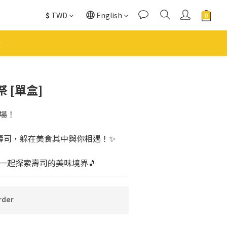
$
TWD
English
BUY NOW
 [單盒]
場！
壽司，躲在美食其中與你相遇！✨
一起探索壽司的美味境界🎵
rder