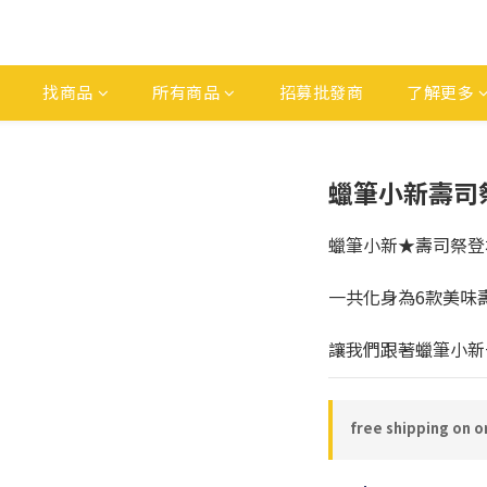
找商品
所有商品
招募批發商
了解更多
蠟筆小新壽司祭
蠟筆小新★壽司祭登
一共化身為6款美味
讓我們跟著蠟筆小新
free shipping on o