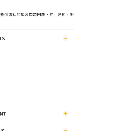
會暫停處理訂單及問題回覆，在此通知，謝
LS
ENT
WS