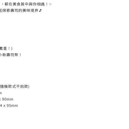
司，躲在美食其中與你相遇！✨
起探索壽司的美味境界🎵
驚喜！)
小新壽司祭！
盒(隨機款式不挑款)
m
x 90mm
 x 95mm