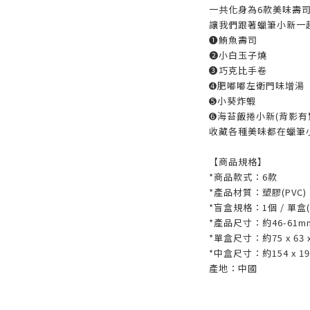
一共化身為6款美味壽
讓我們跟著蠟筆小新一
➊鮪魚壽司
➋小白玉子燒
➌巧克比手卷
➍肥嘟嘟左衛門味增湯
➎小葵炸蝦
➏海苔飯捲小新(背影有
收藏各種美味都在蠟筆
【商品規格】
*商品款式：6款
*產品材質：塑膠(PVC)
*盲盒規格：1個 / 單
*產品尺寸：約46-61m
*單盒尺寸：約75 x 63 
*中盒尺寸：約154 x 194
產地：中國