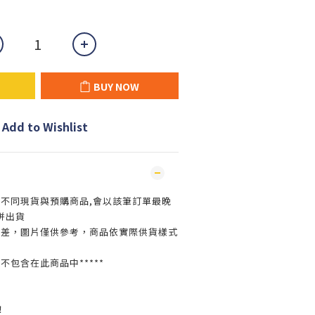
BUY NOW
Add to Wishlist
買不同現貨與預購商品,會以該筆訂單最晚
併出貨
色差，圖片僅供參考，商品依實際供貨樣式
並不包含在此商品中*****
！