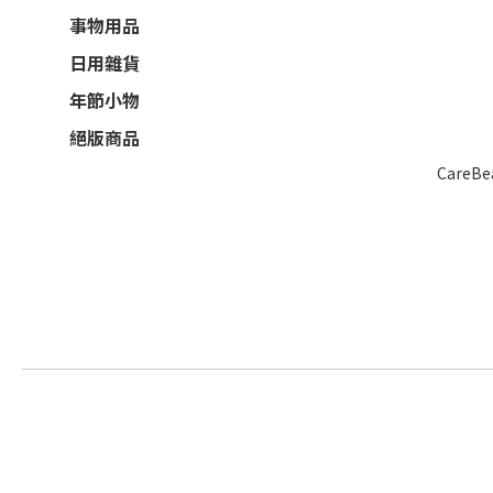
事物用品
日用雜貨
年節小物
絕版商品
CareB