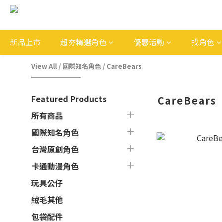
新品上市
超夯精選角色
優惠活動
找角色
View All
/
國際知名角色
/
CareBears
Featured Products
CareBears
所有商品
國際知名角色
台灣原創角色
卡通動漫角色
玩具公仔
絨毛其他
包袋配件