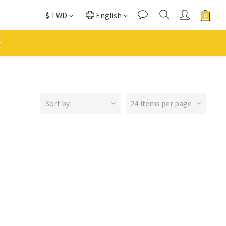
$
TWD
English
Sort by
24 Items per page