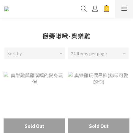
掰掰啾啾-奧樂雞
Sort by
24 Items per page
Sold Out
Sold Out