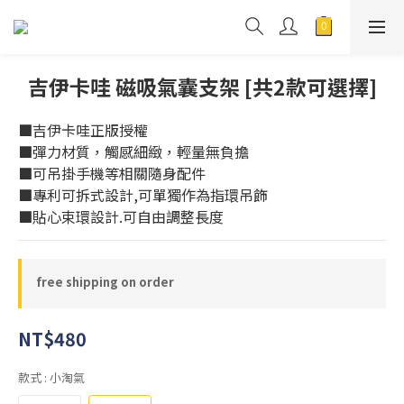
吉伊卡哇 磁吸氣囊支架 [共2款可選擇]
■吉伊卡哇正版授權
■彈力材質，觸感細緻，輕量無負擔
■可吊掛手機等相關隨身配件  
■專利可拆式設計,可單獨作為指環吊飾
■貼心束環設計.可自由調整長度
free shipping on order
NT$480
款式
: 小淘氣