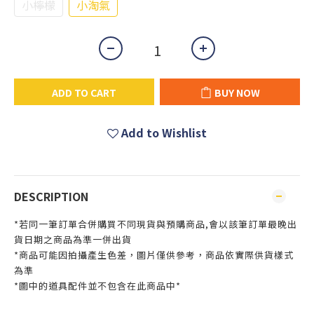
小檸檬
小淘氣
ADD TO CART
BUY NOW
Add to Wishlist
DESCRIPTION
*若同一筆訂單合併購買不同現貨與預購商品,會以該筆訂單最晚出
貨日期之商品為準一併出貨
*商品可能因拍攝產生色差，圖片僅供參考，商品依實際供貨樣式
為準
*圖中的道具配件並不包含在此商品中*