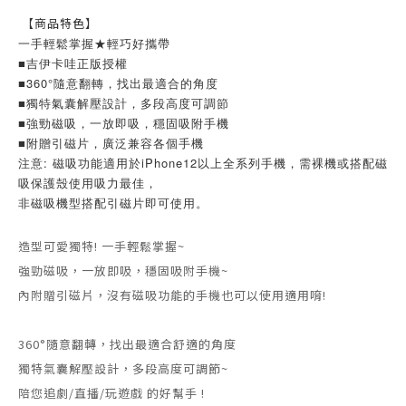
【商品特色】
一手輕鬆掌握★輕巧好攜帶
■吉伊卡哇正版授權
■360°隨意翻轉，找出最適合的角度
■獨特氣囊解壓設計，多段高度可調節
■強勁磁吸，一放即吸，穩固吸附手機
■附贈引磁片，廣泛兼容各個手機
注意: 磁吸功能適用於iPhone12以上全系列手機，需裸機或搭配磁
吸保護殼使用吸力最佳，
非磁吸機型搭配引磁片即可使用。
造型可愛獨特! 一手輕鬆掌握~
強勁磁吸，一放即吸，穩固吸附手機~
內附贈引磁片，沒有磁吸功能的手機也可以使用適用唷!
360°隨意翻轉，找出最適合舒適的角度
獨特氣囊解壓設計，多段高度可調節~
陪您追劇/直播/玩遊戲 的好幫手 !