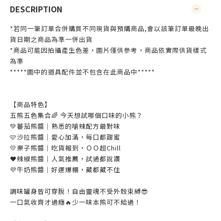
DESCRIPTION
*若同一筆訂單合併購買不同現貨與預購商品,會以該筆訂單最晚出
貨日期之商品為準一併出貨
*商品可能因拍攝產生色差，圖片僅供參考，商品依實際供貨樣式
為準
*****圖中的道具配件並不包含在此商品中*****
【商品特色】
五熊五色集合🌈 今天想試哪個口味的小熊？
💚蕃茄熊醬｜熟悉的嗆辣配方最對味
🩷沙拉熊醬｜愛心加滿，每口都甜蜜
💛栗子熊醬｜吃貨報到，ＯＯ超Chill
❤️辣椒熊醬｜人氣推薦，試過都說讚
💜牛奶熊醬｜好運爆棚，藏都藏不住
調味罐身皆可穿脫！自由靈魂不受外殼束縛😎
一口氣收齊才過癮🔥少一味本熊可不給過！