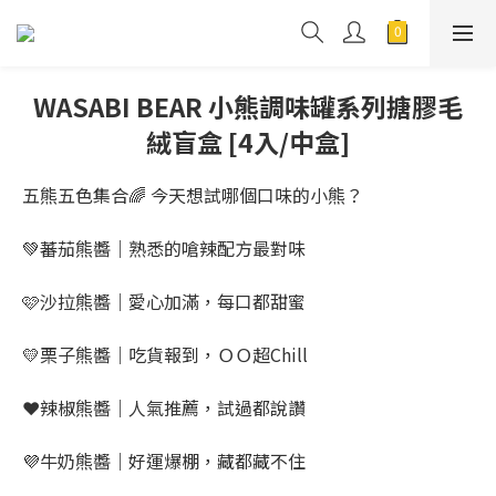
WASABI BEAR 小熊調味罐系列搪膠毛
絨盲盒 [4入/中盒]
五熊五色集合🌈 今天想試哪個口味的小熊？
💚蕃茄熊醬｜熟悉的嗆辣配方最對味
🩷沙拉熊醬｜愛心加滿，每口都甜蜜
💛栗子熊醬｜吃貨報到，ＯＯ超Chill
❤️辣椒熊醬｜人氣推薦，試過都說讚
💜牛奶熊醬｜好運爆棚，藏都藏不住