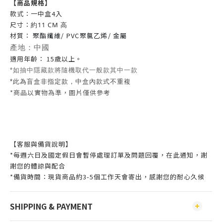
【商品規格】
款式：一中盒4入
尺寸：
約11 CM 高
材質：
聚酯纖維/ PVC聚氯乙烯/ 金屬
產地：中國
適用年齡： 15歲以上。
*如抽中隱藏款將隨機取代一般款其中一款
*此為盲盒非指定款，中盒內款式不重複
*商品以實物為準，圖片僅供參考
【客服與備貨說明】
*每週六日及國定假日會暫停處理訂單及問題回覆，在此通知，謝
謝您的體諒與配合
*備貨時間：現貨商品約3-5個工作天會寄出，感謝您的耐心久候
SHIPPING & PAYMENT